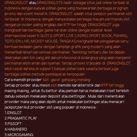
DRAGONSLOT
atau
DRAGONSLOTS
hadir sebagai situs judi online terbaik di
Indonesia dengan banyak pilihan game yang menawarkan berbagai program
promo dan event menarik. DRAGONSLOT adalah situs pelopor permainan slot
terbesar di Indonesia, dengan menyediakan berbagai macam permainan slot
dengan provider paling lengkap dan RTP tertinggi, DRAGONSLOT
juga
menghadirkan berbagai game
taruhan online
dengan kualitar level
internasional seperti SLOT, E-SPORT, LIVE CASINO, SPORT BOOK, FISHING,
TOTO, IDN LIVE, MICKEY MOUSE, TANGKAS,menghadirkan pengalaman seru
bermain kedalam game dengan tampilan grafik yang modern yang akan
menambah keseruan sensasi permainan. Teknologi terbaru dan terdepan
dikerjakan oleh tim yang ahli dan profesional di bidangnya yang akan menjamin
permainan lebih aman dan nyaman. Setiap proses transaksi di DRAGONSLOT
lebih cepat karena di support banyak pilihan bank swasta terbaik juga
berbagai pilihan metode pembayaran terpopuler.
Cara memilih provider
slot gacor gampang menang
Setiap provider atau mesin
slot
memiliki karakteristik dan
RTP tertinggi
masing masing , untuk itu bettor atau pemain harus melakukan riset terlebih
dahulu sebelum melakukan deposit atau bettingan . Mulai dari menentukan
provider mana yang akan dipilih untuk melakukan bettingan atau menacari
jackpot,berikut provider slot yang populer di indonesia :
1.IDNSLOT
2.PRAGMATIC PLAY
3.PGSOFT
4.HABANERO
5.MICROGAMING