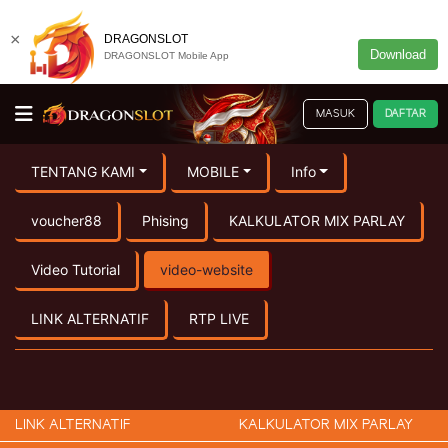
×
DRAGONSLOT
Download
DRAGONSLOT Mobile App
MASUK
DAFTAR
TENTANG KAMI
MOBILE
Info
voucher88
Phising
KALKULATOR MIX PARLAY
Video Tutorial
video-website
LINK ALTERNATIF
RTP LIVE
LINK ALTERNATIF
KALKULATOR MIX PARLAY